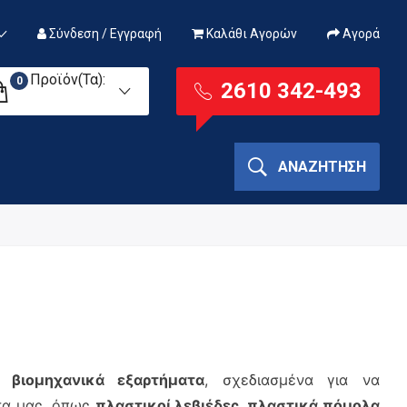
Σύνδεση / Εγγραφή
Καλάθι Αγορών
Αγορά
Προϊόν(τα):
0
2610 342-493
ΑΝΑΖΉΤΗΣΗ
 βιομηχανικά εξαρτήματα
, σχεδιασμένα για να
ντα μας, όπως
πλαστικοί λεβιέδες, πλαστικά πόμολα