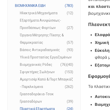
ΒΙΟΜΗΧΑΝΙΚΑ ΕΙΔΗ
783
και πλαστι
βιομηχανικ
Ηλεκτρικά Μηχανήματα
12
Εξαρτήματα Ανυψώσεως-
Πλεονεκτ
Προσδέσεως Φορτίων
27
Ελαφρά
Όργανα Μέτρησης Πίεσης &
Χημική
Θερμοκρασίας
57
Εύκολη
Βάσεις Αντικραδασμικές
93
φθορά 
Υλικά Προστασίας Εργαζομένων
Εξατομ
Βιομηχανικές Ρόδες
76
40
Σφιγκτήρες Σωλήνων
153
Εφαρμογ
Αμορτισέρ Καπό & Πορτ Μπαγκάζ
Τα πλαστικ
- Παρελκόμενα
262
Γρασσαδοράκια-Τσοκ
Αυτοκι
Γρασσαδόρων
39
Βιομηχ
Πλαστικά Εξαρτήματα
24