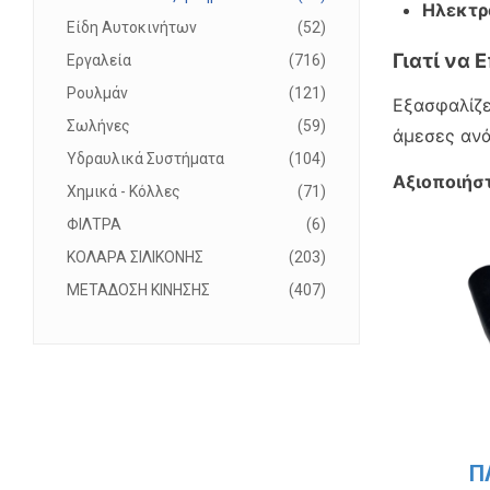
Ηλεκτρ
Είδη Αυτοκινήτων
52
Γιατί να 
Εργαλεία
716
Ρουλμάν
121
Εξασφαλίζ
Σωλήνες
59
άμεσες ανά
Υδραυλικά Συστήματα
104
Αξιοποιήστ
Χημικά - Κόλλες
71
ΦΙΛΤΡΑ
6
ΚΟΛΑΡΑ ΣΙΛΙΚΟΝΗΣ
203
ΜΕΤΑΔΟΣΗ ΚΙΝΗΣΗΣ
407
Π